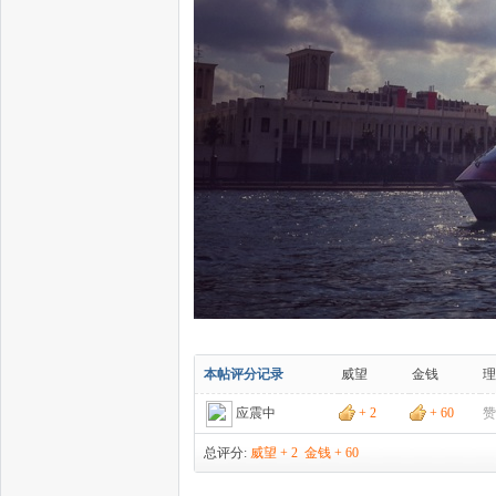
本帖评分记录
威望
金钱
理
应震中
+ 2
+ 60
赞
总评分:
威望 + 2
金钱 + 60