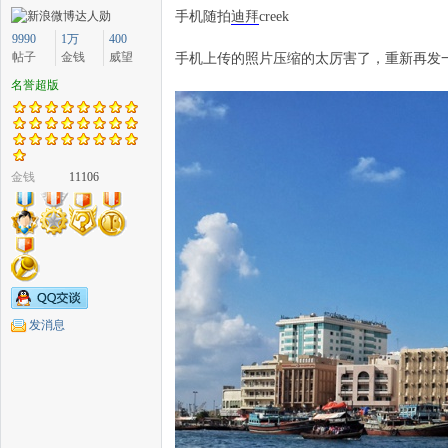
手机随拍
迪拜
creek
9990
1万
400
帖子
金钱
威望
手机上传的照片压缩的太厉害了，重新再发
名誉超版
中
金钱
11106
传
发消息