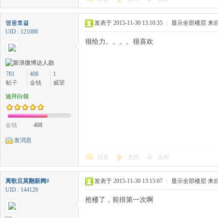
영웅호걸
发表于 2015-11-30 13:10:35
|
显示全部楼层
来自
UID : 121088
很给力。。。。很喜欢
781
408
1
帖子
金钱
威望
迪拜白领
金钱
408
发消息
回复
支持
反对
离歌且莫翻新阕#
发表于 2015-11-30 13:15:07
|
显示全部楼层
来自
UID : 144129
抢楼了，前排第一次啊