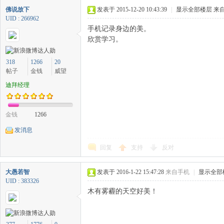
佛说放下
发表于 2015-12-20 10:43:39
|
显示全部楼层
来自
UID : 266962
手机记录身边的美。
欣赏学习。
318
1266
20
帖子
金钱
威望
迪拜经理
金钱
1266
发消息
回复
支持
反对
大愚若智
发表于 2016-1-22 15:47:28
来自手机
|
显示全部
UID : 383326
木有雾霾的天空好美！