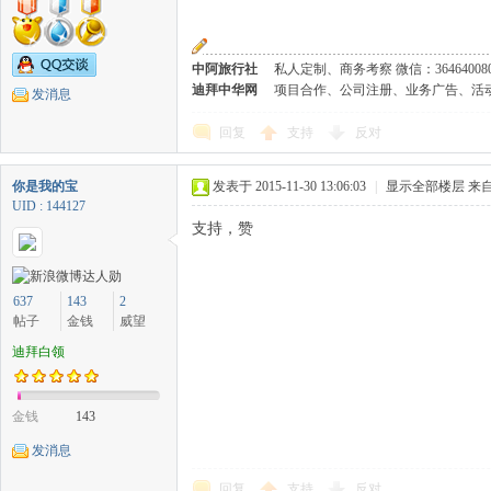
中阿旅行社
私人定制、商务考察 微信：36464008
迪拜中华网
项目合作、公司注册、业务广告、活动策划 微
发消息
回复
支持
反对
你是我的宝
发表于 2015-11-30 13:06:03
|
显示全部楼层
来自
UID : 144127
支持，赞
637
143
2
帖子
金钱
威望
迪拜白领
金钱
143
发消息
回复
支持
反对