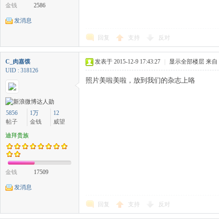
金钱
2586
发消息
回复
支持
反对
C_肉嘉馍
发表于 2015-12-9 17:43:27
|
显示全部楼层
来自
UID : 318126
照片美啦美啦，放到我们的杂志上咯
5856
1万
12
帖子
金钱
威望
迪拜贵族
金钱
17509
发消息
回复
支持
反对