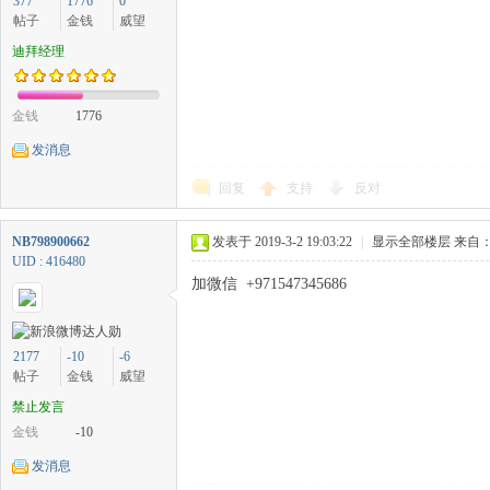
377
1776
0
帖子
金钱
威望
迪拜经理
金钱
1776
发消息
回复
支持
反对
NB798900662
发表于 2019-3-2 19:03:22
|
显示全部楼层
来自：
UID : 416480
加微信 +971547345686
2177
-10
-6
帖子
金钱
威望
禁止发言
金钱
-10
发消息