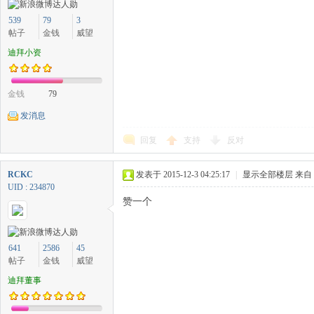
539
79
3
帖子
金钱
威望
迪拜小资
金钱
79
发消息
回复
支持
反对
RCKC
发表于 2015-12-3 04:25:17
|
显示全部楼层
来自
UID : 234870
赞一个
641
2586
45
帖子
金钱
威望
迪拜董事