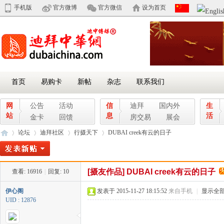
手机版
官方微博
官方微信
设为首页
首页
易购卡
新帖
杂志
联系我们
网
公告
活动
信
迪拜
国内外
生
站
息
活
金卡
回馈
房交易
展会
论坛
迪拜社区
行摄天下
DUBAI creek有云的日子
[摄友作品]
DUBAI creek有云的日子
查看:
16916
|
回复:
10
迪
»
›
›
›
伊心阁
发表于 2015-11-27 18:15:52
来自手机
|
显示全
UID : 12876