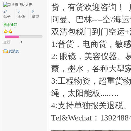
货，有货欢迎咨询！ 
27
3
0
帖子
金钱
威望
阿曼、巴林----空/
初来迪拜
双清包税门到门空运+
中
1:普货，电商货，敏
金钱
3
发消息
2: 眼镜，美容仪器
薰，墨水，各种大型家
3:工程物资，超重货
传
绳，太阳能板....….
4:支持单独报关退税、
Tel&Wechat：1392488