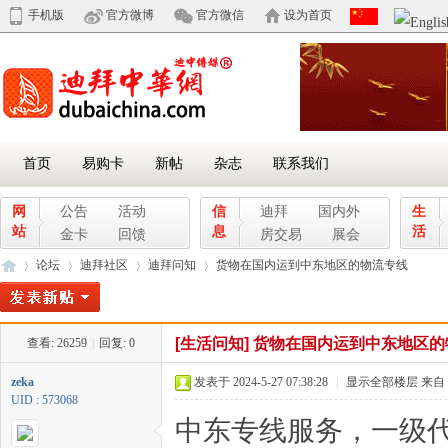
手机版
官方微博
官方微信
设为首页
首页
易购卡
新帖
杂志
联系我们
网
公告
活动
信
迪拜
国内外
生
站
息
活
金卡
回馈
房交易
展会
论坛
迪拜社区
迪拜问知
货物在国内运到中东地区的物流专线
[生活问知]
货物在国内运到中东地区的
查看:
26259
|
回复:
0
迪
»
›
›
›
zeka
发表于 2024-5-27 07:38:28
|
显示全部楼层
来自
UID : 573068
中东专线服务，一级