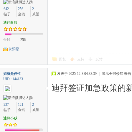
642
256
2
帖子
金钱
威望
迪拜白领
金钱
256
发消息
回复
支持
反对
姐就是任性
发表于 2025-12-8 04:38:39
|
显示全部楼层
来自
UID : 144133
迪拜签证加急政策的新
237
121
2
帖子
金钱
威望
迪拜小贩