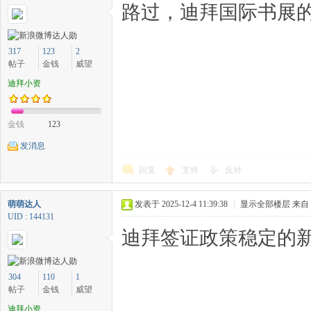
路过，迪拜国际书展的
317
123
2
帖子
金钱
威望
迪拜小资
金钱
123
发消息
回复
支持
反对
萌萌达人
发表于 2025-12-4 11:39:38
|
显示全部楼层
来自
UID : 144131
迪拜签证政策稳定的
304
110
1
帖子
金钱
威望
迪拜小资