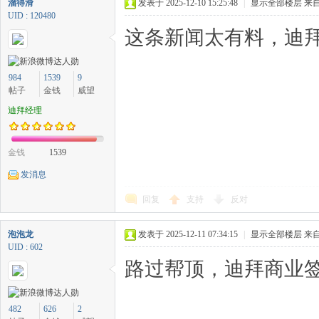
溜得滑
发表于 2025-12-10 15:25:48
|
显示全部楼层
来自
UID : 120480
这条新闻太有料，迪拜
984
1539
9
帖子
金钱
威望
迪拜经理
金钱
1539
发消息
回复
支持
反对
泡泡龙
发表于 2025-12-11 07:34:15
|
显示全部楼层
来自
UID : 602
路过帮顶，迪拜商业签
482
626
2