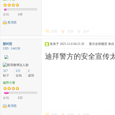
金钱
110
发消息
回复
支持
反对
那叫范
发表于 2025-12-6 04:21:20
|
显示全部楼层
来自
UID : 144138
迪拜警方的安全宣传太
317
123
2
帖子
金钱
威望
迪拜小资
金钱
123
发消息
回复
支持
反对