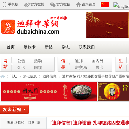
手机版
官方微博
官方微信
设为首页
首页
易购卡
新帖
杂志
联系我们
网
公告
活动
信
迪拜
国内外
生
站
息
活
金卡
回馈
房交易
展会
论坛
热点信息
迪拜信息
迪拜谢赫·扎耶德路因交通事故导致严重拥堵 .
迪
»
›
›
›
[迪拜信息]
迪拜谢赫·扎耶德路因交通
查看:
34380
|
回复:
16