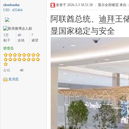
shenbaohu
发表于 2026-3-3 18:51:58
|
显示全部楼层
来自：
UID : 435464
阿联酋总统、
迪拜
王
显国家稳定与安全
中
1万
40
7
帖子
金钱
威望
管理员
金钱
40
发消息
传