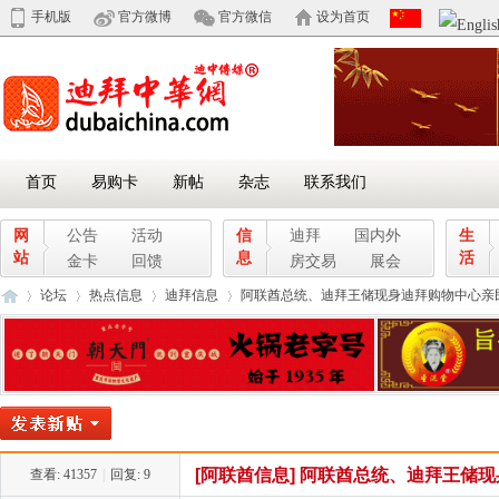
手机版
官方微博
官方微信
设为首页
首页
易购卡
新帖
杂志
联系我们
网
公告
活动
信
迪拜
国内外
生
站
息
活
金卡
回馈
房交易
展会
论坛
热点信息
迪拜信息
阿联酋总统、迪拜王储现身迪拜购物中心亲民互动
迪
»
›
›
›
[阿联酋信息]
阿联酋总统、迪拜王储现身
查看:
41357
|
回复:
9