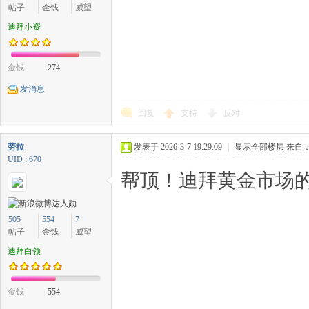
帖子
金钱
威望
迪拜小资
金钱
274
发消息
回复
支持
反对
劳拉
发表于 2026-3-7 19:29:09
|
显示全部楼层
来自：
UID : 670
帮顶！迪拜黄金市场的
505
554
7
帖子
金钱
威望
迪拜白领
金钱
554