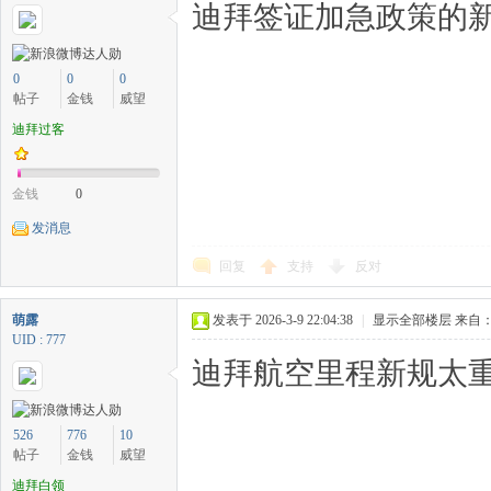
迪拜签证加急政策的新
0
0
0
帖子
金钱
威望
迪拜过客
金钱
0
发消息
回复
支持
反对
萌露
发表于 2026-3-9 22:04:38
|
显示全部楼层
来自：
UID : 777
迪拜航空里程新规太重
526
776
10
帖子
金钱
威望
迪拜白领