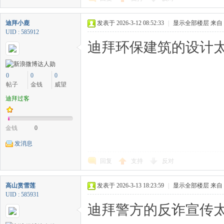
迪拜小鹿
发表于 2026-3-12 08:52:33
|
显示全部楼层
来自
UID : 585912
迪拜环保建筑的设计太
0
0
0
帖子
金钱
威望
迪拜过客
金钱
0
发消息
回复
支持
反对
高山赏雪莲
发表于 2026-3-13 18:23:59
|
显示全部楼层
来自
UID : 585931
迪拜警方的反诈宣传太