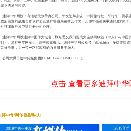
资、托管+求职、二手、租赁服务+法律、教育、旅游+华人服务为一体的大型的华人
上线下沟通的桥梁。
迪拜中华网旗下有活动策划承办公司、华文迪拜杂志、中阿旅行社、平行车、贸易进
拜政府颁发的战略合作伙伴奖及迪拜警察局荣誉合作奖！2019年强强联手迪拜政府打
文件打印服务和申请注册公司办理。
迪拜中华网以迪拜中国作为域名，顾名思义我们要成为连接阿联酋（中东）与中国的
东刊）、迪拜中华网APP、迪中传媒视讯、迪拜中华网公众号（dibaichina）多媒
声音好故事，为一带一路尽应有的力量服务于华人。
司隶属于迪中传媒集团(DCME Group DMCC LLC)。
点击 查看更多迪拜中华
迪拜中华网传媒影响力