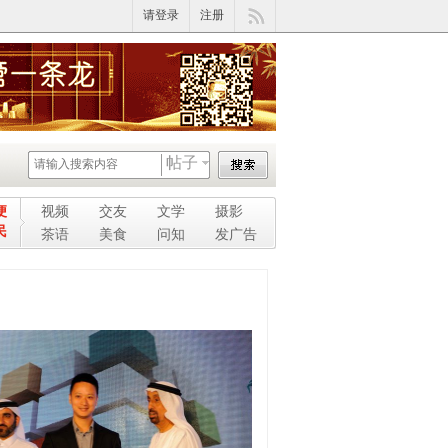
请登录
注册
帖子
便
视频
交友
文学
摄影
民
茶语
美食
问知
发广告