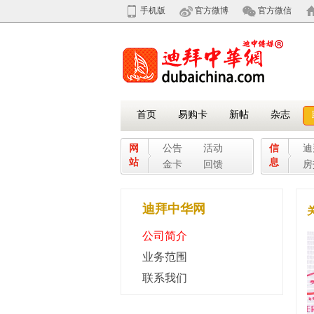
手机版
官方微博
官方微信
首页
易购卡
新帖
杂志
网
公告
活动
信
迪
站
息
金卡
回馈
房
迪拜中华网
公司简介
业务范围
联系我们