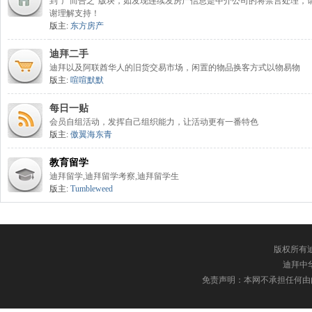
到“广而告之”版块，如发现连续发房产信息是中介公司的将禁言处理，
谢理解支持！
版主:
东方房产
迪拜二手
迪拜以及阿联酋华人的旧货交易市场，闲置的物品换客方式以物易物
版主:
喧喧默默
每日一贴
会员自组活动，发挥自己组织能力，让活动更有一番特色
版主:
傲翼海东青
教育留学
迪拜留学,迪拜留学考察,迪拜留学生
版主:
Tumbleweed
版权所有迪
迪拜中华网
免责声明：本网不承担任何由