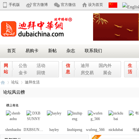
手机版
官方微博
官方微信
设为首页
首页
易购卡
新帖
杂志
联系我们
网
公告
活动
信
迪拜
国内外
生
站
息
活
金卡
回馈
房交易
展会
论坛
迪拜生活
论坛风云榜
榜上有名
迪
»
›
shenbaohu
DXBSUNNY
hayley
linzhipeng
wufeng_566
nickdubai
韦