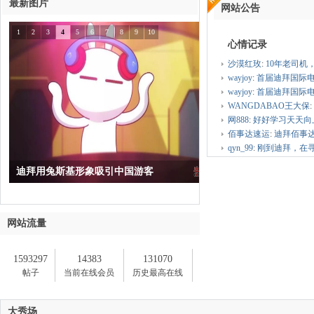
最新图片
网站公告
1
2
3
4
5
6
7
8
9
10
心情记录
沙漠红玫
:
10年老司机
中
wayjoy
:
首届迪拜国际电子烟
wayjoy
:
首届迪拜国际电子烟
WANGDABAO王大保
:
网888
:
好好学习天天向
佰事达速运
:
迪拜佰事达
qyn_99
:
刚到迪拜，在寻
迪拜用兔斯基形象吸引中国游客
传
网站流量
1593297
14383
131070
帖子
当前在线会员
历史最高在线
大秀场