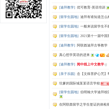
[
迪拜教学
]
优可教育-英语培训
[
留学生园地
]
迪拜有谁知道怎么
[
留学生园地
]
一般来说留学生不
[
留学生园地
]
2021第十一届中
[
迪拜教学
]
阿联酋迪拜古筝教学
真心想学英语的进来
[
迪拜教学
]
闻中线上中文教学
[
亲子乐园
]
念【文殊菩萨心咒】
坑爹的国际城某某语言学校
[
留学生园地
]
伯明翰大学迪拜校
在阿联酋留学之学生签证的体检