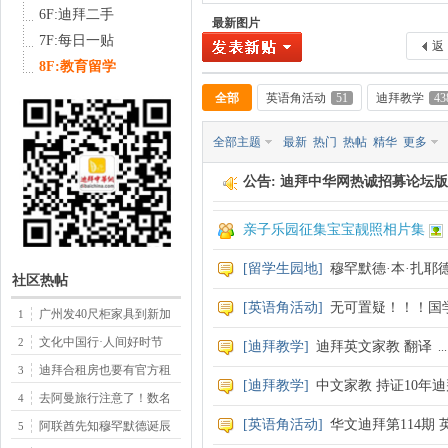
6F:迪拜二手
最新图片
7F:每日一贴
返
8F:教育留学
全部
英语角活动
51
迪拜教学
43
中
全部主题
最新
热门
热帖
精华
更多
公告:
迪拜中华网热诚招募论坛版
亲子乐园征集宝宝靓照相片集
[
留学生园地
]
穆罕默德·本·扎耶
社区热帖
传
[
英语角活动
]
无可置疑！！！国
广州发40尺柜家具到新加
1
文化中国行·人间好时节
2
[
迪拜教学
]
迪拜英文家教 翻译
...
迪拜合租房也要有官方租
3
[
迪拜教学
]
中文家教 持证10年
去阿曼旅行注意了！数名
4
[
英语角活动
]
华文迪拜第114期 
阿联酋先知穆罕默德诞辰
5