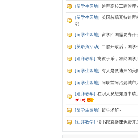
[
留学生园地
]
迪拜高校工商管理
[
留学生园地
]
英国赫瑞瓦特迪拜校
哦
[
留学生园地
]
留学回国需要办什
[
英语角活动
]
二胎开放后，国学
[
迪拜教学
]
寓教于乐，雅韵国学
[
留学生园地
]
有人是做迪拜的美
[
留学生园地
]
阿联酋阿治曼城市
[
迪拜教学
]
在职人员想知道申请
[
留学生园地
]
留学求解~
[
迪拜教学
]
读书郎直播课免费开