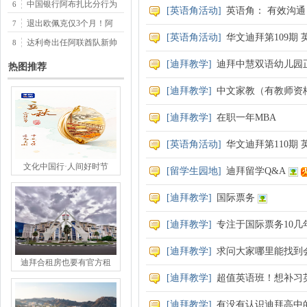
中国银行阿布扎比分行为
6
[
英语角活动
]
英语角： 有效沟通
退出欧佩克仅3个月！阿
7
[
英语角活动
]
华文迪拜第109期 
媒
达利奇出任阿联酋队新帅
8
[
迪拜教学
]
迪拜中慧双语幼儿园
热图推荐
[
迪拜教学
]
中文家教（有教师资
[
迪拜教学
]
在职一年MBA
[
英语角活动
]
华文迪拜第110期 
文化中国行·人间好时节
[
留学生园地
]
迪拜留学Q&A
[
迪拜教学
]
国际票务
[
迪拜教学
]
专注于国际票务10
[
迪拜教学
]
求问大家哪里能找到
迪拜合租房也要有官方租
[
迪拜教学
]
超值英语班！想补习
[
迪拜教学
]
有没有认识迪拜高中