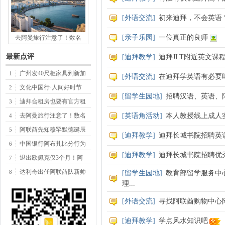
[
外语交流
]
初来迪拜，不会英语
[
亲子乐园
]
一位真正的良师
去阿曼旅行注意了！数名
最新点评
[
迪拜教学
]
迪拜JLT附近英文课
广州发40尺柜家具到新加
1
[
外语交流
]
在迪拜学英语有必要
文化中国行·人间好时节
2
[
留学生园地
]
招聘汉语、英语、
迪拜合租房也要有官方租
3
去阿曼旅行注意了！数名
[
英语角活动
]
本人教授线上成人
4
阿联酋先知穆罕默德诞辰
5
[
迪拜教学
]
迪拜长城书院招聘英
中国银行阿布扎比分行为
6
[
迪拜教学
]
迪拜长城书院招聘优
退出欧佩克仅3个月！阿
7
达利奇出任阿联酋队新帅
8
[
留学生园地
]
教育部留学服务中
理...
[
外语交流
]
寻找阿联酋购物中心
[
迪拜教学
]
学点风水知识吧