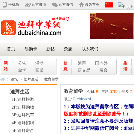
手机版
官方微博
官方微信
设为首页
首页
易购卡
新帖
杂志
联系我们
网
公告
活动
信
迪拜
国内外
生
站
息
活
金卡
回馈
房交易
展会
论坛
迪拜生活
教育留学
教育留学
迪拜生活
今日:
0
|
主题:
2785
|
排名:
7
版主:
Tumbleweed
1F:迪拜旅游
迪
»
›
›
1：本版块为迪拜留学专区，在
2F:迪拜购物
版贴将被删除甚至删除账号！）
3F:迪拜汽车
2：发帖回复请注意不要违反版
4F:迪拜招聘
3：迪拜中华网微信订阅号：dibaic
5F:迪拜房产