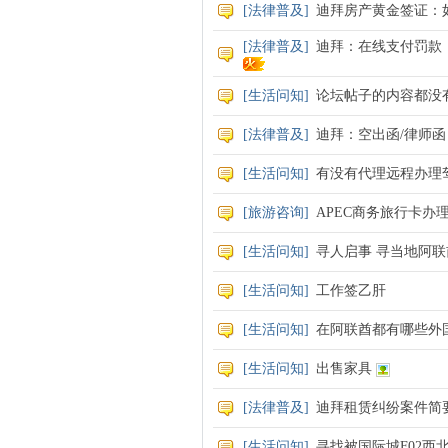
[
法律普及
]
迪拜房产黄金签证：如
[
法律普及
]
迪拜：在线支付罚款
[
生活问知
]
论坛帖子的内容都没
[
法律普及
]
迪拜：空出函/律师
[
生活问知
]
有没有代理远程办理
[
旅游咨询
]
APEC商务旅行卡办
[
生活问知
]
寻人启事 寻当地阿
[
生活问知
]
工作签乙肝
[
生活问知
]
在阿联酋都有哪些外
[
生活问知
]
出售家具
[
法律普及
]
迪拜租赁纠纷案件简
[
生活问知
]
寻找被国际城F02西