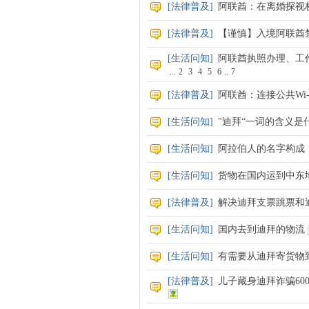
[
法律普及
]
阿联酋：在离婚探视
[
法律普及
]
【谨慎】入境阿联酋
[
生活问知
]
阿联酋执照办理、工作
...
2
3
4
5
6
..
7
[
法律普及
]
阿联酋：连接公共Wi
[
生活问知
]
"迪拜“一词的含义是
[
生活问知
]
阿拉伯人的名字构成
[
生活问知
]
货物在国内运到中东
[
法律普及
]
解决迪拜支票跳票和
[
生活问知
]
国内去到迪拜的物流
[
生活问知
]
有需要从迪拜寄货物
[
法律普及
]
儿子藏身迪拜诈骗60