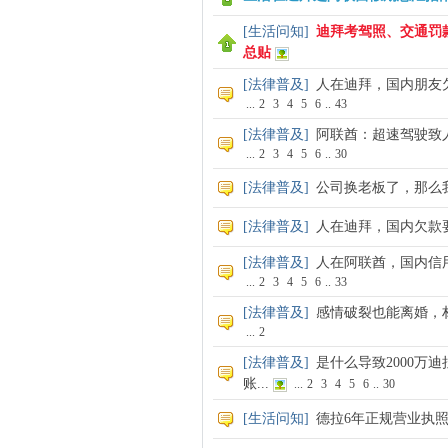
[
生活问知
]
迪拜考驾照、交通罚
总贴
媒
[
法律普及
]
人在迪拜，国内朋友
...
2
3
4
5
6
..
43
[
法律普及
]
阿联酋：超速驾驶致
...
2
3
4
5
6
..
30
[
法律普及
]
公司换老板了，那么
[
法律普及
]
人在迪拜，国内欠款
[
法律普及
]
人在阿联酋，国内信
...
2
3
4
5
6
..
33
[
法律普及
]
感情破裂也能离婚，
...
2
[
法律普及
]
是什么导致2000万
账...
...
2
3
4
5
6
..
30
[
生活问知
]
德拉6年正规营业执