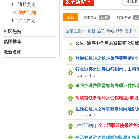
返 回
6F:迪拜美食
7F:迪拜问知
全部
法律普及
2336
旅游咨询
23
8F:广而告之
全部主题
最新
热门
热帖
精华
更多
社区热帖
中
热图推荐
公告:
迪拜中华网热诚招募论坛版
最新点评
旅游在迪拜之迪拜旅游签申请办
行在迪拜之迪拜出行指南，出租
...
2
3
4
5
迪拜办理护照需知与办理证件指
传
阿联酋领事馆和大使馆地址+联系
生活在迪拜之阿联酋常用网址以
...
2
3
4
5
[
生活问知
]
全：阿联酋使领馆各
生活在迪拜之阿联酋假期总汇指