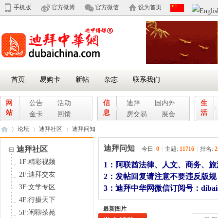
手机版
官方微博
官方微信
设为首页
首页
易购卡
新帖
杂志
联系我们
网
公告
活动
信
迪拜
国内外
生
站
息
活
金卡
回馈
房交易
展会
论坛
迪拜社区
迪拜问知
迪拜问知
迪拜社区
今日:
0
|
主题:
11716
|
排名:
2
1F:精彩视频
1：阿联酋法律、人文、商务、旅
迪
»
›
›
2F:迪拜交友
2：发帖回复请注意不要违反版
3F:文学专区
3：迪拜中华网微信订阅号：dibaic
4F:行摄天下
最新图片
5F:闲聊茶苑