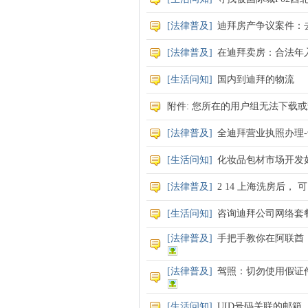
[
法律普及
]
迪拜房产争议案件：去
[
法律普及
]
在迪拜卖房：合法年入10
[
生活问知
]
国内到迪拜的物流
附件: 您所在的用户组无法下载
[
法律普及
]
全迪拜营业执照办理
[
生活问知
]
化妆品包材市场开发
[
法律普及
]
2 14 上海洗房后，
[
生活问知
]
咨询迪拜公司网络套
[
法律普及
]
手把手教你在阿联酋
[
法律普及
]
驾照：切勿使用假证件
[
生活问知
]
UID号码关联的邮箱