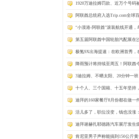
1920万迪拉姆罚款、近万个号码被
阿联酋总统府入选Trip.com全球
“小漠港-阿联酋”滚装航线开通，
第五届阿联酋中国轮胎汽配展在
极氪9X出海提速：在欧洲首秀，在
降雨预计将持续至周五！阿联酋
3迪拉姆、不晒太阳、20分钟一班，
十个人、三个国籍、十五年坚持，一张阿
迪拜的160家餐厅8月份都在做一
活儿多了，职位没变，钱也没涨：
迪拜谢赫扎耶德路汽车展厅发生煤
肯尼亚男子声称能搞到150公斤黄金