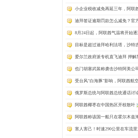
小企业税收减免再延三年，阿联
媒
迪拜签证逾期罚款怎么减免？官方
8月24日起，阿联酋气温将开始
目标是超过迪拜哈利法塔，沙特
爱尔兰政府派专机直飞迪拜 押解
也门胡塞武装称袭击沙特阿美公
受台风“白海豚”影响，阿联酋航空
俄罗斯总统与阿联酋总统通话讨
阿联酋椰枣在中国热区开枝散叶
阿联酋称该国一船只在霍尔木兹
害人害己！时速290公里在车流里穿