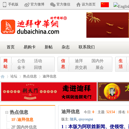
手机版
官方微博
官方微信
设为首页
首页
易购卡
新帖
杂志
联系我们
网
公告
活动
信
迪拜
国内外
生
站
息
活
金卡
回馈
房交易
展会
论坛
热点信息
迪拜信息
迪
»
›
›
迪拜信息
热点信息
今日:
0
|
主题:
52154
|
排名:
1
版主:
随风
,
qiuyongtai
1F:迪拜信息
1：本版为阿联酋新闻、使领馆、
2F:国内外信息