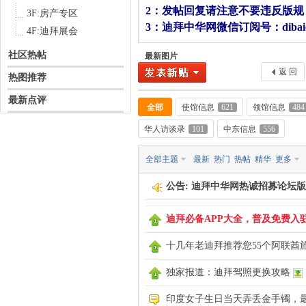
2：发帖回复请注意不要违反版
3F:房产专区
3：迪拜中华网微信订阅号：dibaic
4F:迪拜展会
社区热帖
最新图片
中
返 回
热图推荐
最新点评
全部
使馆信息
621
领馆信息
484
华人访谈录
101
中东信息
556
全部主题
最新
热门
热帖
精华
更多
公告:
迪拜中华网热诚招募论坛版
传
迪拜必备APP大全，普及免费入
十几年老迪拜推荐您55个阿联酋
独家报道：迪拜驾照更换攻略
印度女子生日当天弄丢金手镯，最