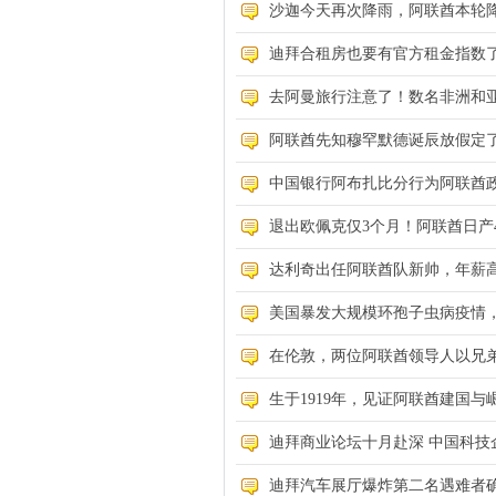
沙迦今天再次降雨，阿联酋本轮
迪拜合租房也要有官方租金指数了，
去阿曼旅行注意了！数名非洲和亚
阿联酋先知穆罕默德诞辰放假定了
中国银行阿布扎比分行为阿联酋政
退出欧佩克仅3个月！阿联酋日产4
达利奇出任阿联酋队新帅，年薪高达
美国暴发大规模环孢子虫病疫情，
在伦敦，两位阿联酋领导人以兄弟
生于1919年，见证阿联酋建国与崛
迪拜商业论坛十月赴深 中国科技
迪拜汽车展厅爆炸第二名遇难者确认