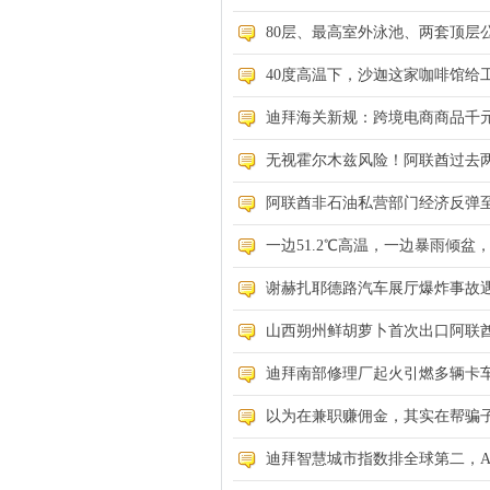
80层、最高室外泳池、两套顶层公寓
40度高温下，沙迦这家咖啡馆给工
迪拜海关新规：跨境电商商品千元
无视霍尔木兹风险！阿联酋过去两
阿联酋非石油私营部门经济反弹
一边51.2℃高温，一边暴雨倾
谢赫扎耶德路汽车展厅爆炸事故遇难
山西朔州鲜胡萝卜首次出口阿联
迪拜南部修理厂起火引燃多辆卡
以为在兼职赚佣金，其实在帮骗子
迪拜智慧城市指数排全球第二，A