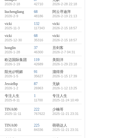
2026-2-18
42710
2026-2-28 22:18
liuchengliang
68
阿云寻迪拜
2026-2-9
48186
2026-2-19 21:13
vicki
132
vicki
2025-11-3
117343
2026-2-15 18:57
vicki
68
vicki
2025-12-30
35316
2026-2-15 18:57
honglin
37
丑剑客
2026-1-28
46300
2026-2-7 04:31
欧迈国际集团
119
美阳洋
2026-1-19
42689
2026-1-29 23:18
阳光@明媚
91
溜得滑
2026-1-5
35627
2026-1-15 17:39
Jessielhp
87
无缺
2026-1-2
26963
2026-1-12 13:25
专注人生
1
专注人生
2025-8-11
11700
2025-11-24 10:49
TINA00
222
少楠哥
2025-11-11
767622
2025-11-21 23:31
TINA00
225
萌萌达人
2025-11-11
84336
2025-11-21 23:31