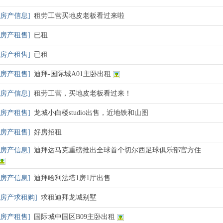
房产信息
]
租劳工营买地皮老板看过来啦
房产租售
]
已租
房产租售
]
已租
房产租售
]
迪拜-国际城A01主卧出租
房产信息
]
租劳工营，买地皮老板看过来！
房产租售
]
龙城小白楼studio出售，近地铁和山图
房产租售
]
好房招租
房产信息
]
迪拜达马克重磅推出全球首个切尔西足球俱乐部官方住
房产信息
]
迪拜哈利法塔1房1厅出售
房产求租购
]
求租迪拜龙城别墅
房产租售
]
国际城中国区B09主卧出租