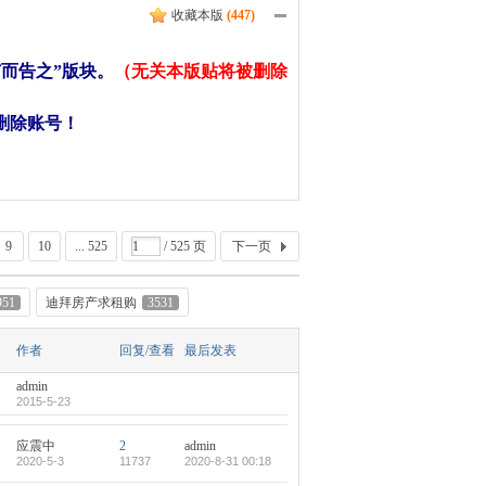
收藏本版
(
447
)
而告之”版块。
（无关本版贴将被删除
删除账号！
9
10
... 525
/ 525 页
下一页
951
迪拜房产求租购
3531
作者
回复/查看
最后发表
admin
2015-5-23
应震中
2
admin
2020-5-3
11737
2020-8-31 00:18