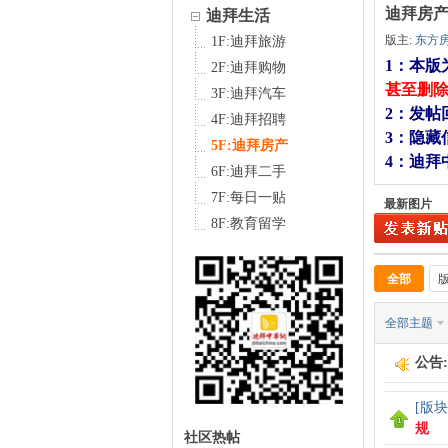
迪拜房
迪拜生活
版主:
东方
1F:迪拜旅游
1：本版
2F:迪拜购物
甚至删
3F:迪拜汽车
中
2：发
4F:迪拜招聘
3：隐藏
5F:迪拜房产
4：迪拜中
6F:迪拜二手
7F:每日一贴
最新图片
8F:教育留学
全部
传
全部主题
公告
[
版块
规
社区热帖