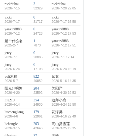
nickdubai
3
nickdubai
2026-7-15
32329
2026-7-20 22:05
vicki
0
vicki
2026-7-17
31717
2026-7-17 16:58
yanxin8888
0
yanxin8888
2026-7-12
24723
2026-7-12 17:53
起个什么名
1
yanxin8888
2025-2-7
7873
2026-7-12 17:51
jercy
0
jercy
2026-7-1
20085
2026-7-1 17:14
jercy
0
jercy
2026-6-24
17103
2026-6-24 16:19
volt木槿
822
紫龙
2026-5-7
40852
2026-5-16 14:35
阳光@明媚
204
美阳洋
2026-4-20
23592
2026-4-30 19:53
life210
354
迪拜小鹿
2026-4-14
24930
2026-4-24 18:50
liuchengliang
179
花泽类
2026-4-6
22961
2026-4-16 22:49
lichanglv
203
高山赏雪莲
2026-3-15
42646
2026-3-25 19:35
dibaipro
87
无缺