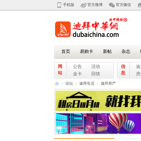
手机版
官方微博
官方微信
首页
易购卡
新帖
杂志
网
公告
活动
信
迪
站
息
金卡
回馈
房
论坛
迪拜生活
迪拜房产
迪
»
›
›