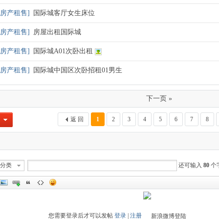
房产租售
]
国际城客厅女生床位
房产租售
]
房屋出租国际城
房产租售
]
国际城A01次卧出租
房产租售
]
国际城中国区次卧招租01男生
下一页 »
返 回
1
2
3
4
5
6
7
8
分类
还可输入
80
个
您需要登录后才可以发帖
登录
|
注册