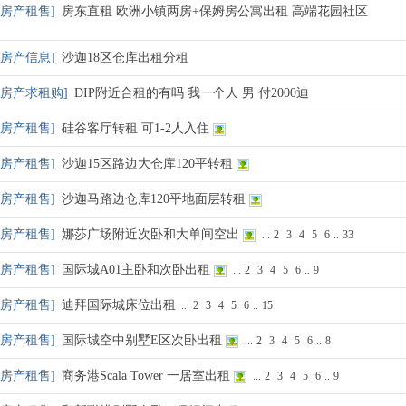
房产租售
]
房东直租 欧洲小镇两房+保姆房公寓出租 高端花园社区
房产信息
]
沙迦18区仓库出租分租
房产求租购
]
DIP附近合租的有吗 我一个人 男 付2000迪
房产租售
]
硅谷客厅转租 可1-2人入住
房产租售
]
沙迦15区路边大仓库120平转租
房产租售
]
沙迦马路边仓库120平地面层转租
房产租售
]
娜莎广场附近次卧和大单间空出
...
2
3
4
5
6
..
33
房产租售
]
国际城A01主卧和次卧出租
...
2
3
4
5
6
..
9
房产租售
]
迪拜国际城床位出租
...
2
3
4
5
6
..
15
房产租售
]
国际城空中别墅E区次卧出租
...
2
3
4
5
6
..
8
房产租售
]
商务港Scala Tower 一居室出租
...
2
3
4
5
6
..
9