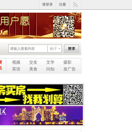
请登录
注册
帖子
便
视频
交友
文学
摄影
民
茶语
美食
问知
发广告