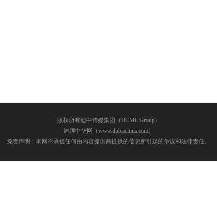
版权所有迪中传媒集团（DCME Group）
迪拜中华网（www.dubaichina.com）
免责声明：本网不承担任何由内容提供商提供的信息所引起的争议和法律责任。