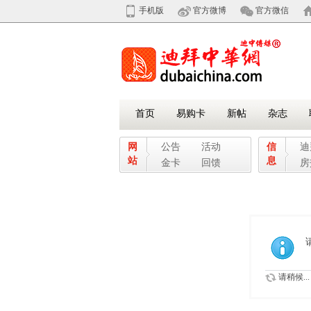
手机版
官方微博
官方微信
首页
易购卡
新帖
杂志
网
公告
活动
信
迪
站
息
金卡
回馈
房
请稍候...