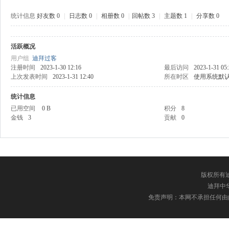
统计信息
好友数 0
|
日志数 0
|
相册数 0
|
回帖数 3
|
主题数 1
|
分享数 0
活跃概况
中
用户组
迪拜过客
注册时间
2023-1-30 12:16
最后访问
2023-1-31 05
上次发表时间
2023-1-31 12:40
所在时区
使用系统默
统计信息
已用空间
0 B
积分
8
金钱
3
贡献
0
传
版权所有迪
迪拜中华网
免责声明：本网不承担任何由