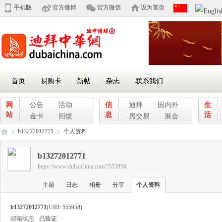
手机版
官方微博
官方微信
设为首页
首页
易购卡
新帖
杂志
联系我们
网
公告
活动
信
迪拜
国内外
生
站
息
活
金卡
回馈
房交易
展会
b13272012771
个人资料
b13272012771
https://www.dubaichina.com/?555958
迪
›
›
主题
日志
相册
分享
个人资料
b13272012771
(UID: 555958)
邮箱状态
已验证